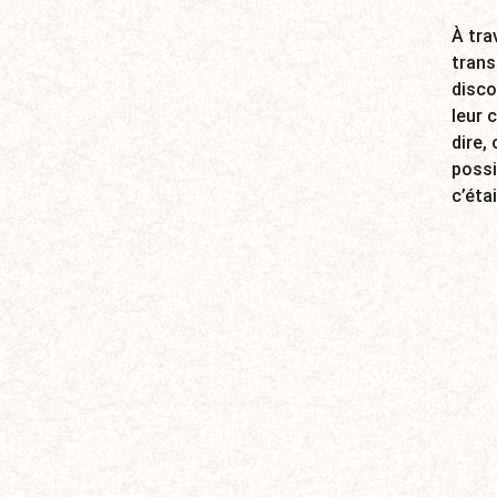
À tra
trans
disco
leur 
dire,
possi
c’éta