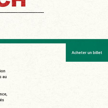
CH
Acheter un billet
ion
s au
nce,
sés