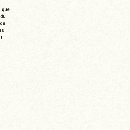
s que
 du
 de
as
nt