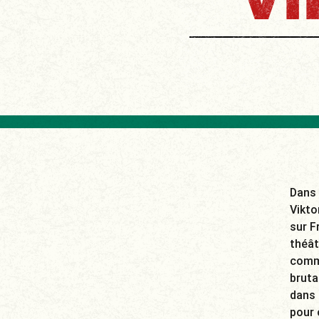
V
Dans 
Vikto
sur F
théât
commu
bruta
dans 
pour 