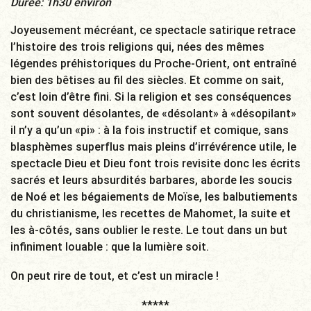
Durée: 1h30 environ
Joyeusement mécréant, ce spectacle satirique retrace
l’histoire des trois religions qui, nées des mêmes
légendes préhistoriques du Proche-Orient, ont entraîné
bien des bêtises au fil des siècles. Et comme on sait,
c’est loin d’être fini. Si la religion et ses conséquences
sont souvent désolantes, de «désolant» à «désopilant»
il n’y a qu’un «pi» : à la fois instructif et comique, sans
blasphèmes superflus mais pleins d’irrévérence utile, le
spectacle Dieu et Dieu font trois revisite donc les écrits
sacrés et leurs absurdités barbares, aborde les soucis
de Noé et les bégaiements de Moïse, les balbutiements
du christianisme, les recettes de Mahomet, la suite et
les à-côtés, sans oublier le reste. Le tout dans un but
infiniment louable : que la lumière soit.
On peut rire de tout, et c’est un miracle !
*****