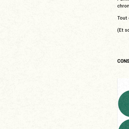
chro
Tout 
(Et s
CONS