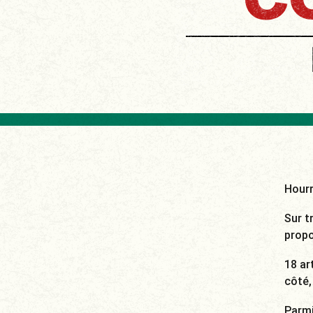
C
Hourr
Sur t
propo
18 ar
côté,
Parmi