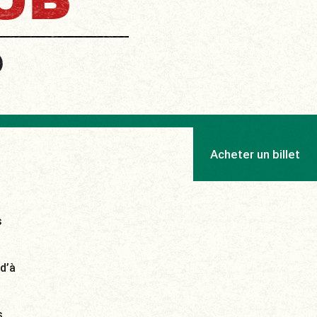
UB
p
Acheter un billet
s
 d’à
s